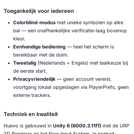
Toegankelijk voor iedereen
Colorblind-modus
met unieke symbolen op elke
bal — een onafhankelijke verificatie-laag bovenop
kleur.
Eenhandige bediening
— heel het scherm is
bereikbaar met de duim.
Tweetalig
(Nederlands + Engels) met taalkeuze bij
de eerste start.
Privacyvriendelijk
— geen account vereist,
voortgang lokaal opgeslagen via PlayerPrefs, geen
externe trackers.
Techniek en kwaliteit
Huevo is gebouwd in
Unity 6 (6000.3.11f1)
met de URP
2D Renderer en het New Input System, in portrait-