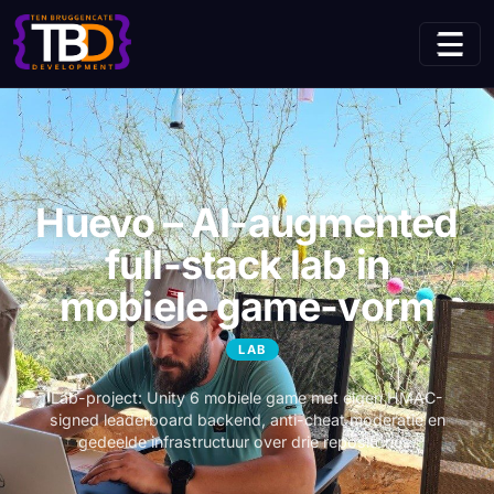
(huidige pagina)
Home
Initiatieven
Huevo
Huevo – AI-augmented
full-stack lab in
mobiele game-vorm
LAB
Lab-project: Unity 6 mobiele game met eigen HMAC-
signed leaderboard backend, anti-cheat moderatie en
gedeelde infrastructuur over drie repositories.