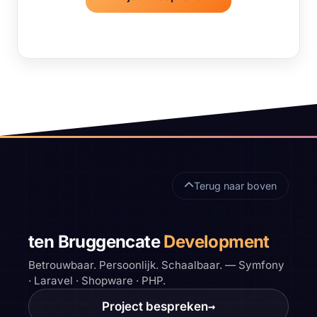
Sitefooter
Terug naar boven
ten Bruggencate
Development
Betrouwbaar. Persoonlijk. Schaalbaar. — Symfony
· Laravel · Shopware · PHP.
Project bespreken
→