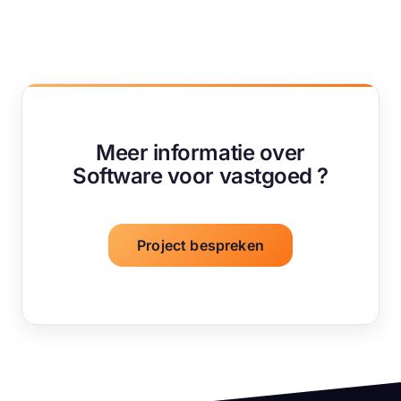
Meer informatie over
Software voor vastgoed ?
Project bespreken
Sitefooter