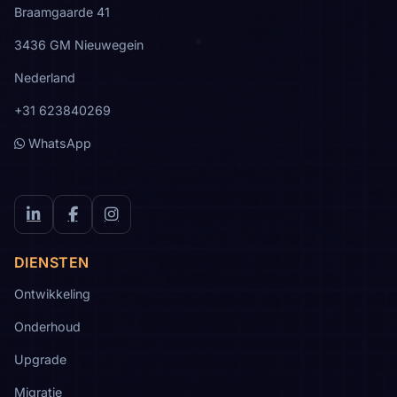
Braamgaarde 41
3436 GM Nieuwegein
Nederland
+31 623840269
WhatsApp
LinkedIn
Facebook
Instagram
DIENSTEN
Ontwikkeling
Onderhoud
Upgrade
Migratie