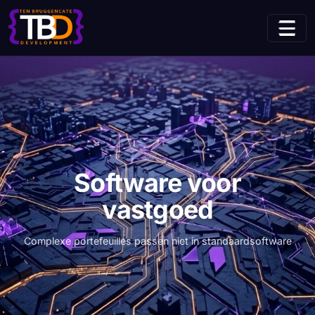
(huidige pagina)
Home
Sectoren
Software voor vastgoed
Software voor
vastgoed
Complexe portefeuilles passen niet in standaardsoftware