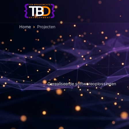
(huidige pagina)
Home
Projecten
Gerealiseerde softwareoplossingen