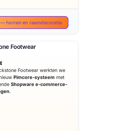
 — horren en raamdecoratie
tone Footwear
ckstone Footwear werkten we
 nieuw
Pimcore-systeem
met
rende
Shopware e-commerce-
ngen
.