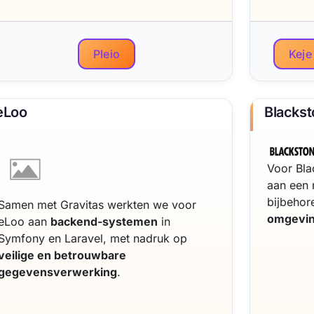
Pleio
Keje
eLoo
Blacks
Voor Bla
aan een
bijbeho
Samen met Gravitas werkten we voor
omgevi
eLoo aan
backend-systemen
in
Symfony en Laravel, met nadruk op
veilige en betrouwbare
gegevensverwerking
.