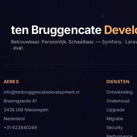
ten Bruggencate
Devel
Betrouwbaar. Persoonlijk. Schaalbaar. — Symfony · Lara
· PHP.
ADRES
DIENSTEN
info@tenbruggencatedevelopment.nl
Ontwikkeling
Braamgaarde 41
Onderhoud
3436 GM Nieuwegein
Upgrade
Nederland
Migratie
+31 623840269
Security
Performance