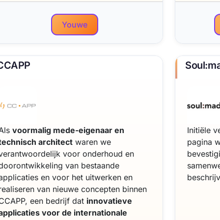
Youwe
CCAPP
Soul:m
Als
voormalig mede-eigenaar en
Initiële
technisch architect
waren we
pagina w
verantwoordelijk voor onderhoud en
bevestig
doorontwikkeling van bestaande
samenwer
applicaties en voor het uitwerken en
beschrij
realiseren van nieuwe concepten binnen
CCAPP, een bedrijf dat
innovatieve
applicaties voor de internationale