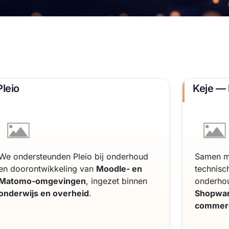
Pleio
Keje — 
We ondersteunden Pleio bij onderhoud
Samen me
en doorontwikkeling van
Moodle- en
technisc
Matomo-omgevingen
, ingezet binnen
onderho
onderwijs en overheid
.
Shopwa
commer