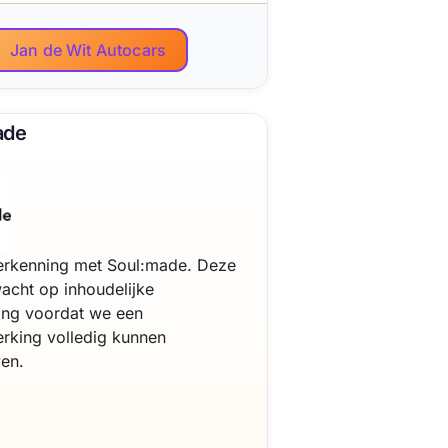
Jan de Wit Autocars
ade
 verkenning met Soul:made. Deze
acht op inhoudelijke
ing voordat we een
king volledig kunnen
ven.