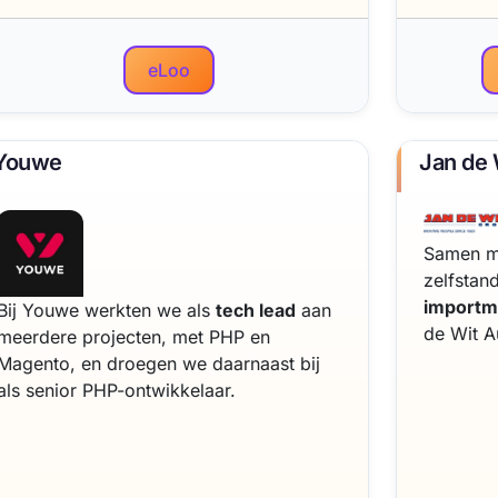
eLoo
Youwe
Jan de 
Samen me
zelfstan
importm
Bij Youwe werkten we als
tech lead
aan
de Wit A
meerdere projecten, met PHP en
Magento, en droegen we daarnaast bij
als senior PHP-ontwikkelaar.