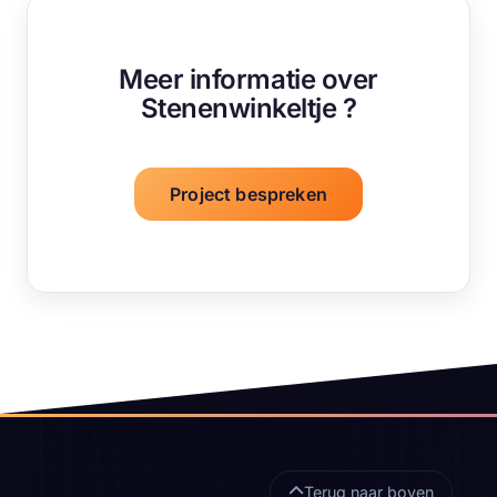
Meer informatie over
Stenenwinkeltje ?
Project bespreken
Sitefooter
Terug naar boven