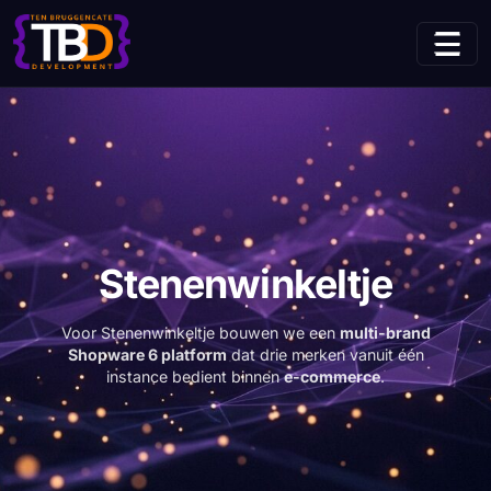
(huidige pagina)
Home
Projecten
Stenenwinkeltje
Stenenwinkeltje
Voor Stenenwinkeltje bouwen we een
multi-brand
Shopware 6 platform
dat drie merken vanuit één
instance bedient binnen
e-commerce
.