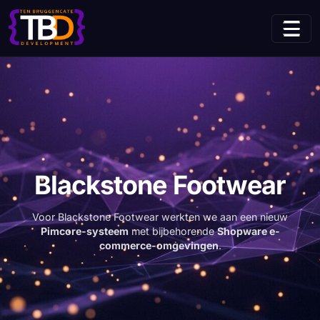
(huidige pagina)
Home
Projecten
Blackstone Footwear
Blackstone Footwear
Voor Blackstone Footwear werkten we aan een nieuw
Pimcore-systeem
met bijbehorende
Shopware e-
commerce-omgevingen
.