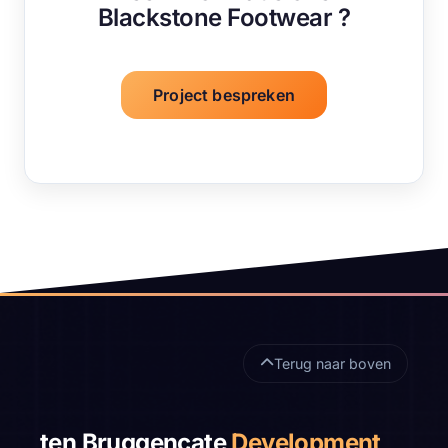
Blackstone Footwear ?
Project bespreken
Sitefooter
Terug naar boven
ten Bruggencate
Development