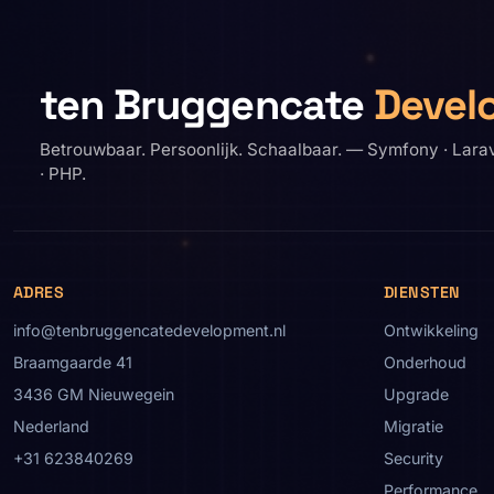
ten Bruggencate
Devel
Betrouwbaar. Persoonlijk. Schaalbaar. — Symfony · Lara
· PHP.
ADRES
DIENSTEN
info@tenbruggencatedevelopment.nl
Ontwikkeling
Braamgaarde 41
Onderhoud
3436 GM Nieuwegein
Upgrade
Nederland
Migratie
+31 623840269
Security
Performance