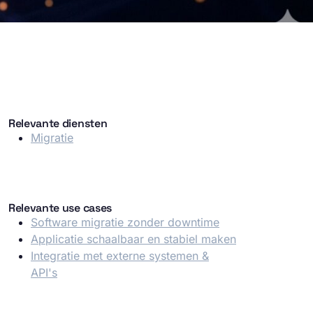
Relevante diensten
Migratie
Relevante use cases
Software migratie zonder downtime
Applicatie schaalbaar en stabiel maken
Integratie met externe systemen &
API's