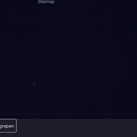
Sitemap
grepen