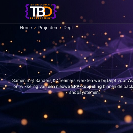
(huidige pagina)
Home
Projecten
Dept
Samen met Sanders & Creemers werkten we bij Dept voor
Ac
ontwikkeling van een nieuwe
ERP-koppeling
binnen de back
shopsystemen.