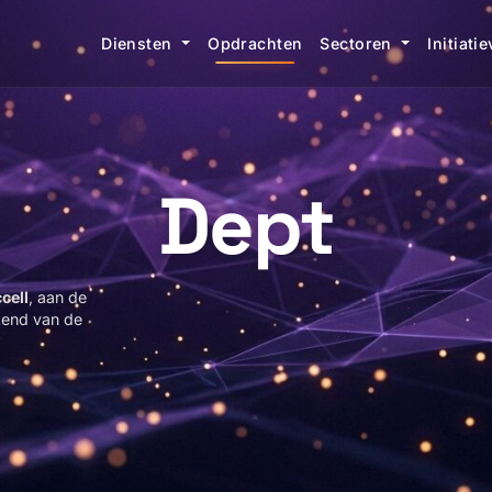
Diensten
Opdrachten
Sectoren
Initiati
Dept
cell
, aan de
end van de