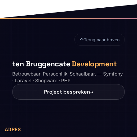
Sitefooter
Terug naar boven
ten Bruggencate
Development
Betrouwbaar. Persoonlijk. Schaalbaar. — Symfony
· Laravel · Shopware · PHP.
Project bespreken
→
ADRES