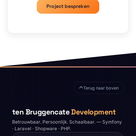
Project bespreken
Sitefooter
Terug naar boven
ten Bruggencate
Development
Betrouwbaar. Persoonlijk. Schaalbaar. — Symfony
· Laravel · Shopware · PHP.